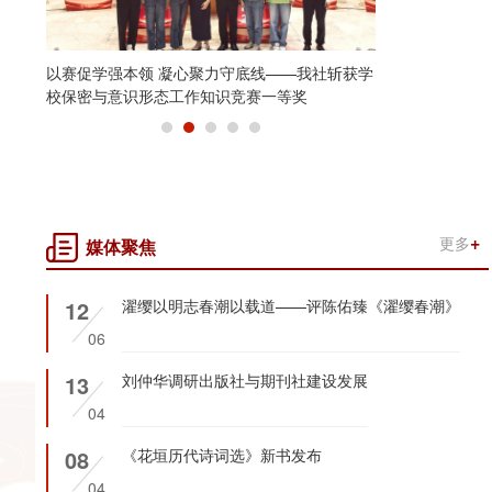
结束巡察公告
党委第一巡察
会召开
更多
媒体聚焦
12
濯缨以明志春潮以载道——评陈佑臻《濯缨春潮》
06
13
刘仲华调研出版社与期刊社建设发展
04
08
《花垣历代诗词选》新书发布
04