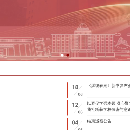
18
《濯缨春潮》新书发布
06
12
以赛促学强本领 凝心聚力守底线——
我社斩获学校保密与意
06
识竞赛一等奖
04
结束巡察公告
06