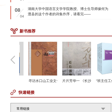
08
湖南大学中国语言文学学院教授、博士生导师缘何为
澧县的这个作者的诗集作序，请看完——
04
新书推荐
里秩序
心理育人
寻访水口山工业文化遗产
片片芳华一 《长沙晚报》优秀作品品鉴(2
“班主任工作
快速链接