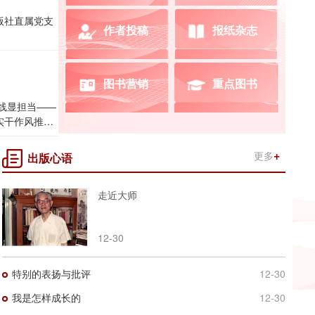
版社直属党支
作者投稿
报纸杂志
《濯缨春潮》新书发布会圆满举办
图书营销
重点图书
实干作风推动
更多
出版心语
走近大师
12-30
特别的表扬与批评
12-30
我是怎样成长的
12-30