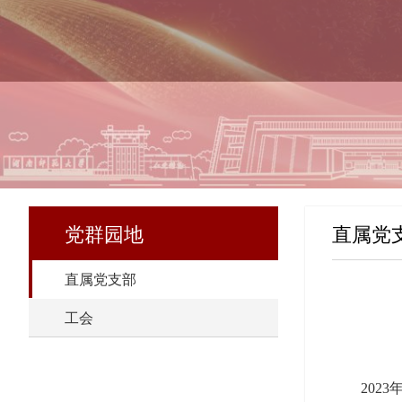
党群园地
直属党
直属党支部
工会
2023